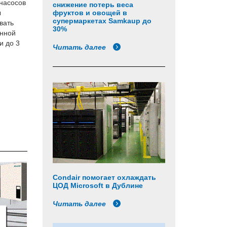
насосов
снижение потерь веса
ы
фруктов и овощей в
супермаркетах Samkaup до
вать
30%
енной
и до 3
Читать далее
Condair помогает охлаждать
ЦОД Microsoft в Дублине
Читать далее