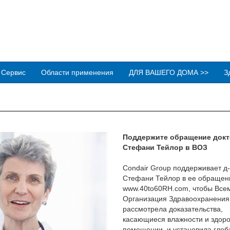
Сервис
Области применения
ДЛЯ ВАШЕГО ДОМА >>
З
Поддержите обращение докт
Стефани Тейлор в ВОЗ
Condair Group поддерживает д
Стефани Тейлор в ее обращен
www.40to60RH.com, чтобы Все
Организация Здравоохранения
рассмотрела доказательства,
касающиеся влажности и здоро
помещении, и установила гло