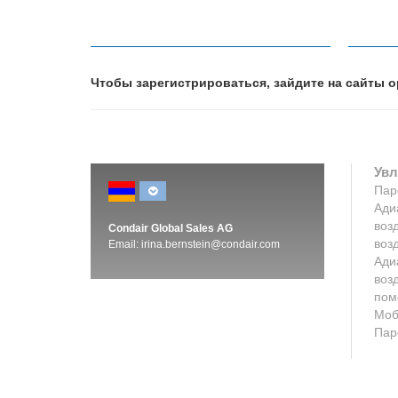
Чтобы зарегистрироваться, зайдите на сайты 
Увл
Пар
Ади
воз
Condair Global Sales AG
воз
Email:
irina.bernstein@condair.com
Ади
воз
пом
Моб
Пар