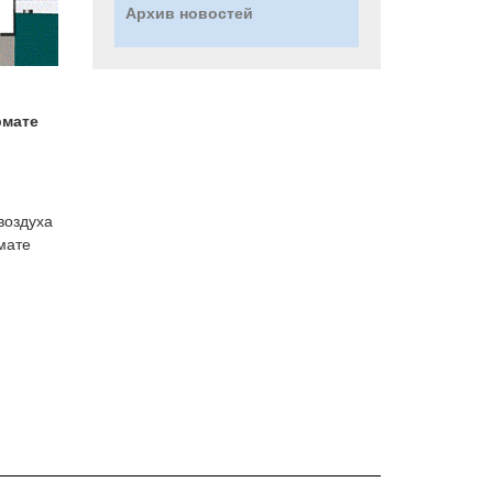
Архив новостей
рмате
воздуха
мате