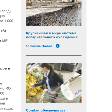
я
 среди
дно
до 1 000
кВт,
Крупнейшая в мире система
испарительного охлаждения
ir ME
Читать далее
тров в
зе
Flo RO
500
оды в
бой
ки воды,
Condair обеспечивает