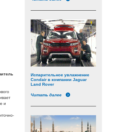
нитель
Испарительное увлажнение
Condair в компании Jaguar
Land Rover
ового
Читать далее
ивает
е и
иточно-