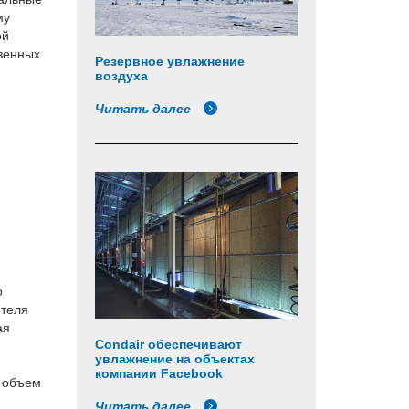
му
ой
венных
Резервное увлажнение
воздуха
Читать далее
о
ителя
ая
Condair обеспечивают
увлажнение на объектах
компании Facebook
т объем
Читать далее