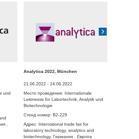
Analytica 2022, München
SMTconnect
21.06.2022 - 24.06.2022
10.05.2022 -
e und
Место проведения: Internationale
Место провед
Leitmesse für Labortechnik, Analytik und
Community de
Biotechnologie
8
Стенд номер
Стенд номер: B2-229
 and
Адрес: Nürn
ния ,
Адрес: International trade fair for
Сайт выс
laboratory technology, analytics and
biotechnology, Германия , Европа