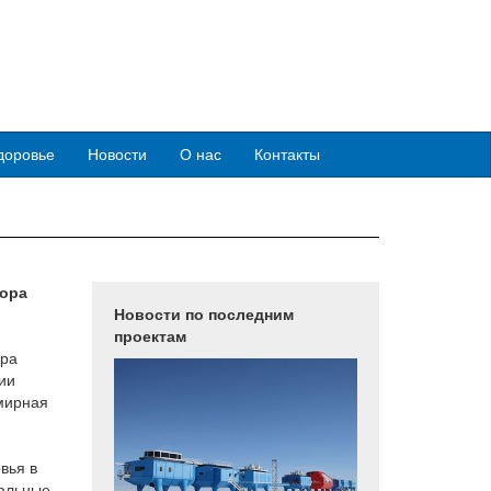
доровье
Новости
О нас
Контакты
ора
Новости по последним
проектам
-ра
ии
мирная
вья в
бальные