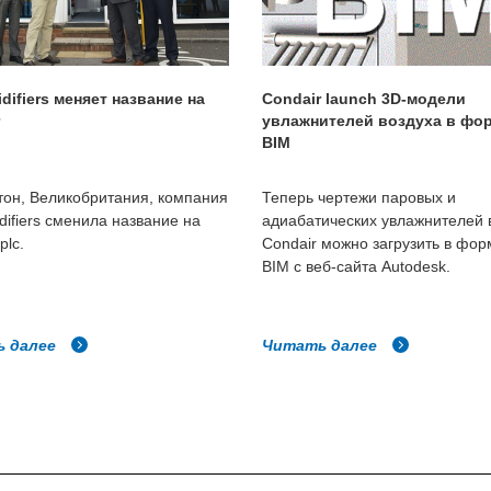
difiers меняет название на
Condair launch 3D-модели
r
увлажнителей воздуха в фо
BIM
тон, Великобритания, компания
Теперь чертежи паровых и
difiers сменила название на
адиабатических увлажнителей 
plc.
Condair можно загрузить в фор
BIM с веб-сайта Autodesk.
ь далее
Читать далее