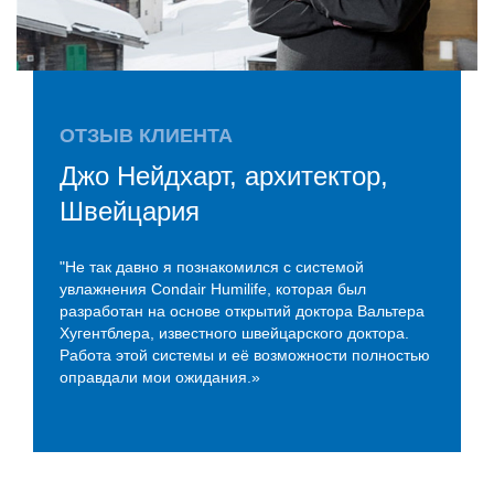
ОТЗЫВ КЛИЕНТА
Джо Нейдхарт, архитектор,
Швейцария
"Не так давно я познакомился с системой
увлажнения Condair Humilife, которая был
разработан на основе открытий доктора Вальтера
Хугентблера, известного швейцарского доктора.
Работа этой системы и её возможности полностью
оправдали мои ожидания.»