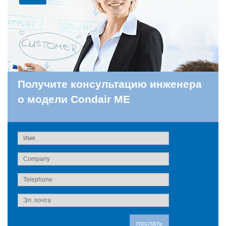
Получите консультацию инженера
о модели Condair ME
послать