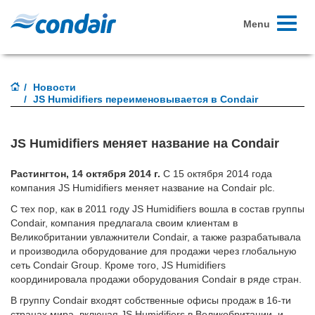
Toggle
Menu
navigati
Новости
JS Humidifiers переименовывается в Condair
JS Humidifiers меняет название на Condair
Растингтон, 14 октября 2014 г.
С 15 октября 2014 года
компания JS Humidifiers меняет название на Condair plc.
С тех пор, как в 2011 году JS Humidifiers вошла в состав группы
Condair, компания предлагала своим клиентам в
Великобритании увлажнители Condair, а также разрабатывала
и производила оборудование для продажи через глобальную
сеть Condair Group. Кроме того, JS Humidifiers
координировала продажи оборудования Condair в ряде стран.
В группу Condair входят собственные офисы продаж в 16-ти
странах мира, включая JS Humidifiers в Великобритании, и